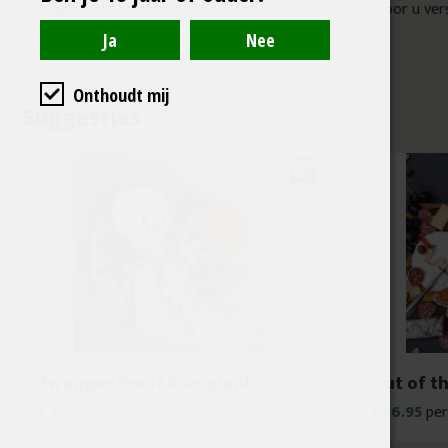
Let op:
De foto dient puur ter illustratie, wij kiezen voor u v
Onthoudt mij
Suggesties
Zwanger Proof kaasplank
Out of t
€ 16.95
per Personen
€ 16.95
per