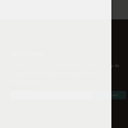
NIEUWSBRIEF
Abonneer u op onze nieuwsbrief! Wij houden u dan op de
hoogte van onze nieuwste seizoenskazen en
kaasproeverijen.