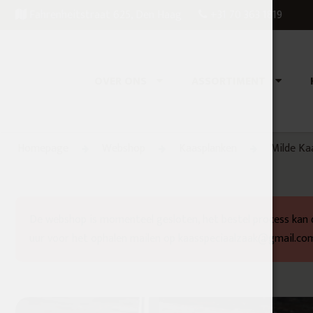
Fahrenheitstraat 625, Den Haag
+31 70 363 1819
OVER ONS
ASSORTIMENT
Homepage
Webshop
Kaasplanken
Milde Ka
De webshop is momenteel gesloten, het bestel process kan 
uur voor het ophalen mailen op kaasspeciaalzaak@gmail.co