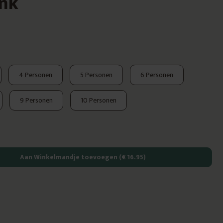
ank
4 Personen
5 Personen
6 Personen
9 Personen
10 Personen
Aan Winkelmandje toevoegen
(€ 16.95)