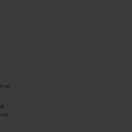
d van
rdt
tasje