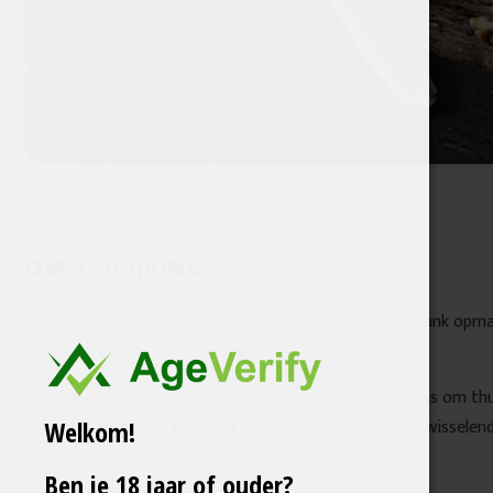
OMSCHRIJVING
Met deze kazen kunt u een echt allemansvriend kaasplank opmak
smaak zijn.
Wij maken graag voor u de heerlijkste combinaties kaas om th
uniek per bestelling gemaakt en is afhankelijk van ons wisselen
Welkom!
vol kaas!
Ben je 18 jaar of ouder?