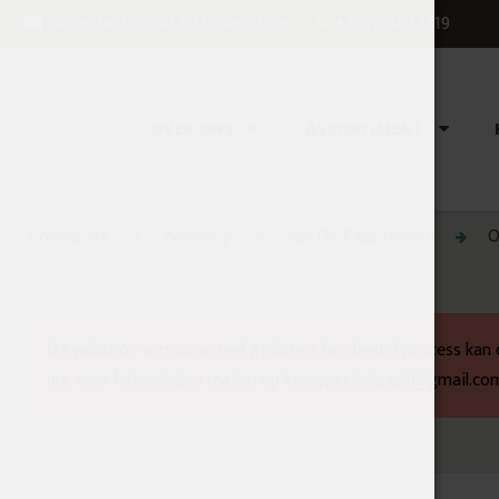
Fahrenheitstraat 625, Den Haag
+31 70 363 1819
OVER ONS
ASSORTIMENT
Homepage
Webshop
Van De Kaasmakerij
O
De webshop is momenteel gesloten, het bestel process kan 
uur voor het ophalen mailen op kaasspeciaalzaak@gmail.co