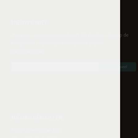
NIEUWSBRIEF
Abonneer u op onze nieuwsbrief! Wij houden u dan op de
hoogte van onze nieuwste seizoenskazen en
kaasproeverijen.
NIEUWSBERICHTEN
Nieuwsbrief najaar 2022