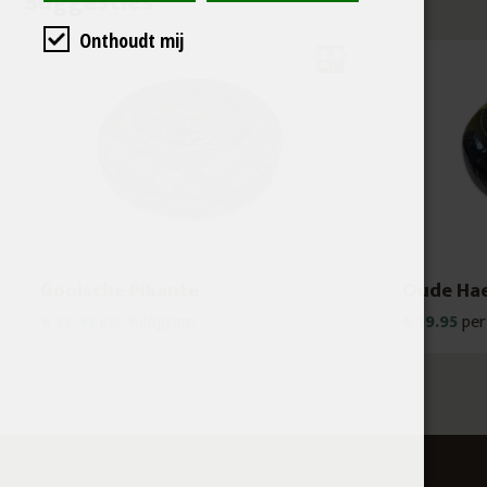
Suggesties
Onthoudt mij
Gooische Pikante
Oude Ha
€ 23.95
per Kilogram
€ 19.95
per